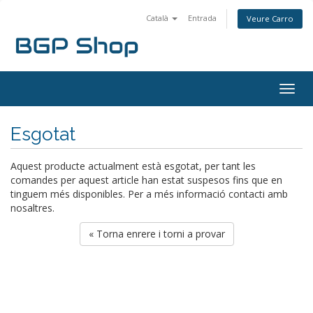
Català
Entrada
Veure Carro
Togg
navig
Esgotat
Aquest producte actualment està esgotat, per tant les
comandes per aquest article han estat suspesos fins que en
tinguem més disponibles. Per a més informació contacti amb
nosaltres.
« Torna enrere i torni a provar