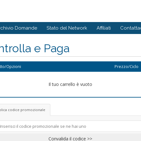
rchivio Domande
Stato del Network
Affiliati
Contattac
trolla e Paga
tto/Opzioni
Prezzo/Ciclo
Il tuo carrello è vuoto
plica codice promozionale
Convalida il codice >>