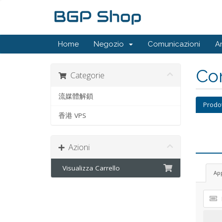
Home
Negozio
Comunicazioni
A
Con
Categorie
流媒體解鎖
Prodo
香港 VPS
Azioni
Visualizza Carrello
Ap