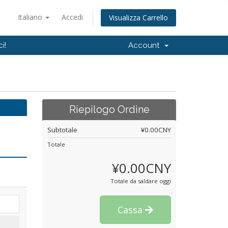
Italiano
Accedi
Visualizza Carrello
i!
Account
Riepilogo Ordine
Subtotale
¥0.00CNY
Totale
¥0.00CNY
Totale da saldare oggi
Cassa