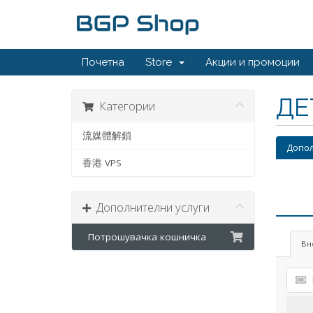
Почетна
Store
Акции и промоции
ДЕ
Категории
流媒體解鎖
Допол
香港 VPS
Дополнителни услуги
Потрошувачка кошничка
Вн