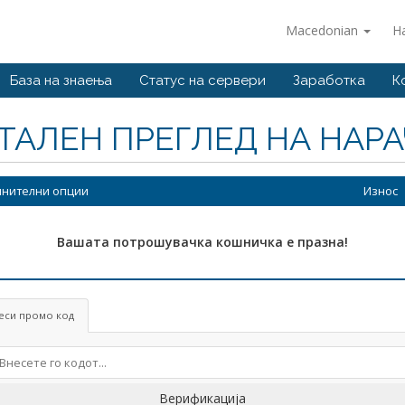
Macedonian
Н
База на знаења
Статус на сервери
Заработка
К
ТАЛЕН ПРЕГЛЕД НА НАР
нителни опции
Износ
Вашата потрошувачка кошничка е празна!
еси промо код
Верификација