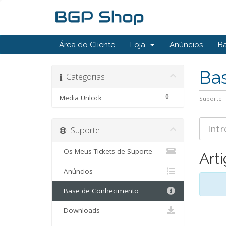
Área do Cliente
Loja
Anúncios
B
Ba
Categorias
0
Media Unlock
Suporte
Suporte
Os Meus Tickets de Suporte
Art
Anúncios
Base de Conhecimento
Downloads