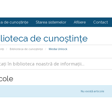
ca de cunoștințe
Starea sistemelor
Afiliere
Contact
lioteca de cunoștințe
enți
Biblioteca de cunoștințe
Media Unlock
cole
Nu există articole