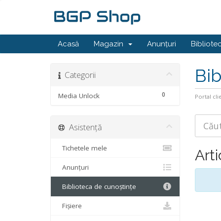
Acasă
Magazin
Anunțuri
Bibliote
Bib
Categorii
0
Media Unlock
Portal cli
Asistență
Tichetele mele
Arti
Anunțuri
Biblioteca de cunoștințe
Fișiere