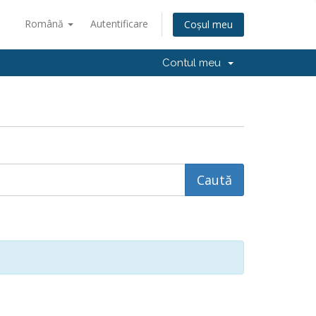
Română
Autentificare
Coșul meu
Contul meu