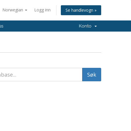
Norwegian
Logg inn
Se handlevogn »
ss
Konto