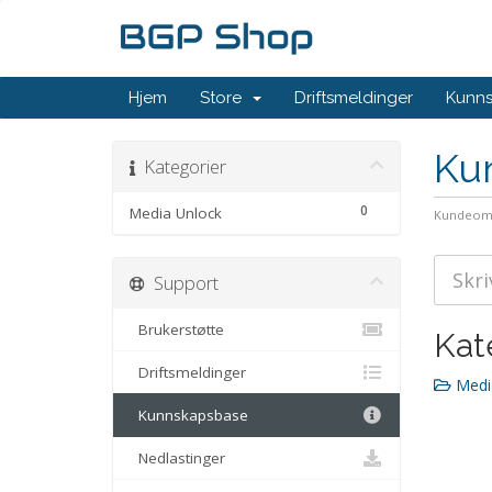
Hjem
Store
Driftsmeldinger
Kunn
Ku
Kategorier
0
Media Unlock
Kundeom
Support
Brukerstøtte
Kat
Driftsmeldinger
Media
Kunnskapsbase
Nedlastinger