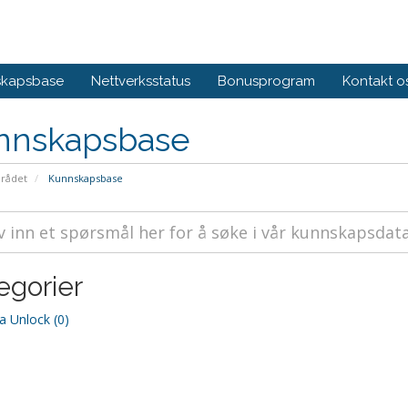
skapsbase
Nettverksstatus
Bonusprogram
Kontakt o
nnskapsbase
rådet
Kunnskapsbase
egorier
 Unlock (0)